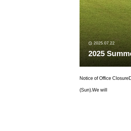
2025.07.22
2025 Summe
Notice of Office ClosureD
(Sun).We will