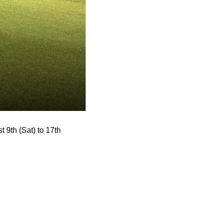
t 9th (Sat) to 17th