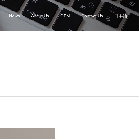
News
About Us
OEM
Contact Us
日本語