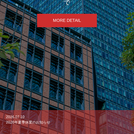
で
MORE DETAIL
2026.07.10
2026.07.7
2026.07.1
2026.06.10
2026.04.23
2026年夏季休業のお知らせ
事務所移転のお知らせ
ピクノジェノール® 公式Instagramアカウント開設のお知らせ
中国・上海にて第20回Horphag Research社リージョナルミーティグが開催
【新規取扱原料のご案内】シアル酸6％規格 燕の巣抽出物「SialicX™」
されました。