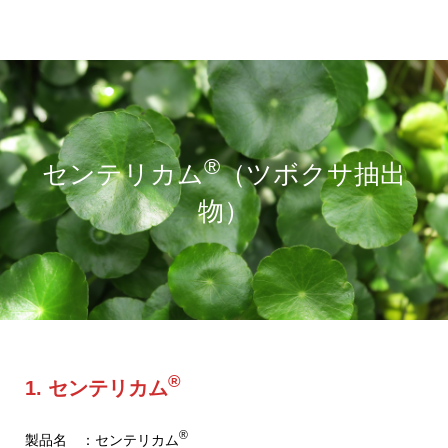
®
センテリカム
（ツボクサ抽出
物）
®
1. センテリカム
®
製品名 ：センテリカム