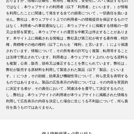
おりますが，情報の正確性，有用性，確実性，安全性について保証するもの
ではなく，本ウェブサイトの利用者（以下「利用者」といいます。）が情報
を利用したことに関連して発生する全ての損害について，一切責任を負いま
せん。弊社は，本ウェブサイト上での利用者への情報提供を保証するもので
はなく，利用者への事前通知なしに，本ウェブサイトに掲載する情報の一部
又は全部を変更し，本ウェブサイトの運営を中断又は停止することがありま
す。本サイト上に掲載される情報は，弊社及び第三社が有する著作権，特許
権，商標権その他の権利（以下これらを「権利」と言います。）により保護
されています。情報について，その所有者の許可なく複製，転用等すること
は法律で禁止されています。利用者は，本ウェブサイト上のいかなる資料を
も複製，公表，販売，頒布又は修正することを禁じられています。弊社は，
弊社が販売する原材料を利用して製造された製品（以下「製品」といいま
す。）につき，その効能，効果及び機能性等について，何ら意見を表明する
ものではありません。製品の広告表示の内容については，その内容を実質的
に決定する者が，その責任において，関連法令を遵守して決定するものと
し，弊社は，本ウェブサイトの利用者が本ウェブサイトに掲載された情報を
利用して広告表示の内容を決定した場合に生じうる不利益について，何ら責
任を負うものではありません。
個人情報保護への取り組み