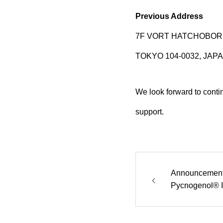
Previous Address
7F VORT HATCHOBORIⅡ
TOKYO 104-0032, JAP
We look forward to conti
support.
Announcement: 
Pycnogenol® I