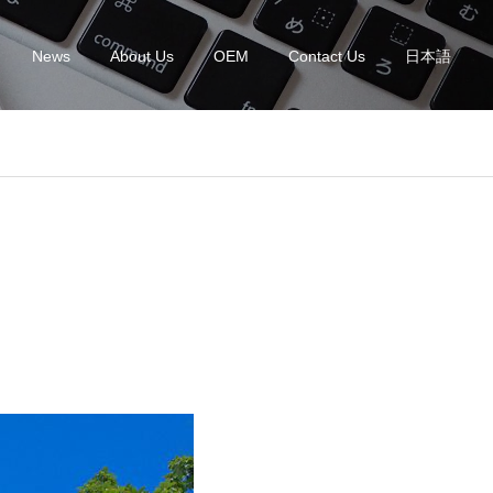
News
About Us
OEM
Contact Us
日本語