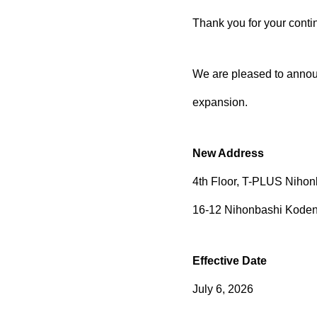
Thank you for your conti
We are pleased to announ
expansion.
New Address
4th Floor, T-PLUS Niho
16-12 Nihonbashi Koden
Effective Date
July 6, 2026