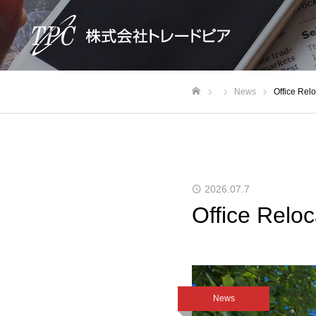
News
Office Rel
Home
2026.07.7
Office Reloc
News