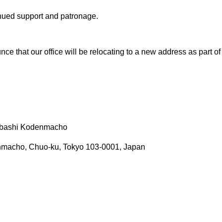
nued support and patronage.
ce that our office will be relocating to a new address as part o
nbashi Kodenmacho
macho, Chuo-ku, Tokyo 103-0001, Japan