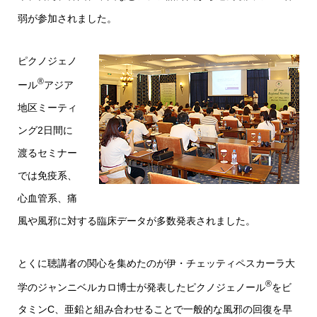
弱が参加されました。
ピクノジェノ
®
ール
アジア
地区ミーティ
ング2日間に
渡るセミナー
では免疫系、
心血管系、痛
風や風邪に対する臨床データが多数発表されました。
とくに聴講者の関心を集めたのが伊・チェッティペスカーラ大
®
学のジャンニベルカロ博士が発表したピクノジェノール
をビ
タミンC、亜鉛と組み合わせることで一般的な風邪の回復を早