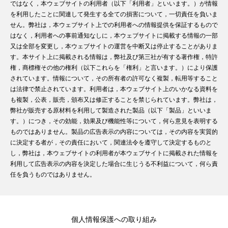
ではなく，本ウェブサイトの利用者（以下「利用者」といいます。）が情報
を利用したことに関連して発生する全ての損害について，一切責任を負いま
せん。弊社は，本ウェブサイト上での利用者への情報提供を保証するもので
はなく，利用者への事前通知なしに，本ウェブサイトに掲載する情報の一部
又は全部を変更し，本ウェブサイトの運営を中断又は停止することがありま
す。本サイト上に掲載される情報は，弊社及び第三社が有する著作権，特許
権，商標権その他の権利（以下これらを「権利」と言います。）により保護
されています。情報について，その所有者の許可なく複製，転用等すること
は法律で禁止されています。利用者は，本ウェブサイト上のいかなる資料を
も複製，公表，販売，頒布又は修正することを禁じられています。弊社は，
弊社が販売する原材料を利用して製造された製品（以下「製品」といいま
す。）につき，その効能，効果及び機能性等について，何ら意見を表明する
ものではありません。製品の広告表示の内容については，その内容を実質的
に決定する者が，その責任において，関連法令を遵守して決定するものと
し，弊社は，本ウェブサイトの利用者が本ウェブサイトに掲載された情報を
利用して広告表示の内容を決定した場合に生じうる不利益について，何ら責
任を負うものではありません。
個人情報保護への取り組み