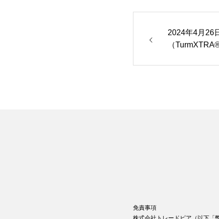
2024年4月
（TurmXTR
表示食品とし
た。
免責事項
株式会社トレードピア（以下「