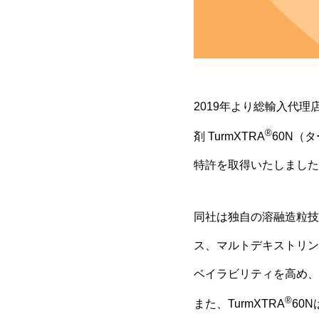
2019年より総輸入代理
®
剤 TurmXTRA
60N（
特許を取得いたしました。
同社は独自の溶融造粒技
ス、マルトデキストリン
ベイラビリティを高め、
®
また、TurmXTRA
60