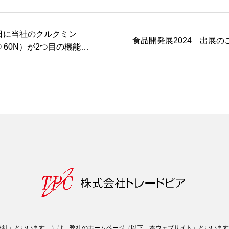
26日に当社のクルクミン
食品開発展2024 出展の
A® 60N）が2つ目の機能性
ての届出が受理されまし
弊社」といいます。）は，弊社のホームページ（以下「本ウェブサイト」といいます