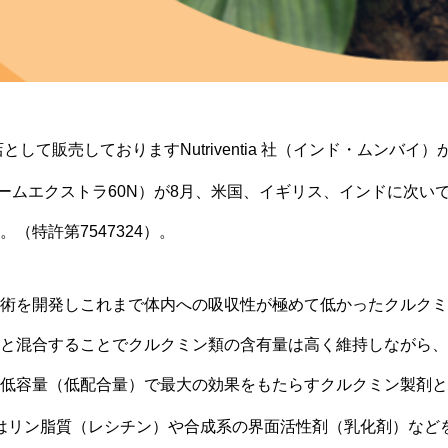
店として販売しておりますNutriventia 社（インド・ムンバ
タームエクストラ60N）が8月、米国、イギリス、インドに次い
（特許第7547324）。
術を開発しこれまで体内への吸収性が極めて低かったクルクミ
と混合することでクルクミン類の含有量は高く維持しながら、
低容量（低配合量）で最大の効果をもたらすクルクミン製剤と
Nはリン脂質（レシチン）や合成系の界面活性剤（乳化剤）など