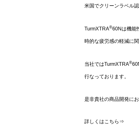
米国でクリーンラベル認
®
TurmXTRA
60Nは機
時的な疲労感の軽減に関
®
当社ではTurmXTRA
6
行なっております。
是非貴社の商品開発にお
詳しくはこちら⇒